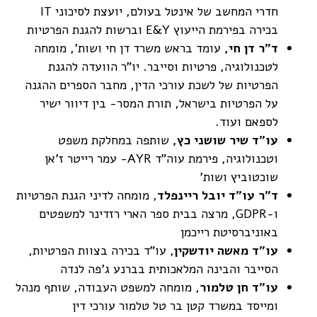
חדרי המחשב של אינטל בעולם, יועצת לסיכוני IT
בכירה בפירמת הייעוץ E&Y וברשות להגנת הפרטיות
ד"ר דן חי,
עומד בראש משרד דן חי ושות', מומחה
לטכנולוגיה, פרטיות וסייבר. יו"ר הוועדה להגנת
הפרטיות של לשכת עורכי הדין, מחבר הספרים ההגנה
על הפרטיות בישראל, תורת המסר- בין דיוור ישיר
לספאם ועוד.
עו"ד שיר שושני כץ,
שותפה במחלקת משפט
וטכנולוגיה, פירמת עוה"ד AYR- עמר רייטר ז'אן
שוכטוביץ ושות'
ד"ר עו"ד יובל ריינפלד
, מומחה לדיני הגנת הפרטיות
ו-GDPR, מרצה בבית ספר הארי רזדינר למשפטים
באוניברסיטת רייכמן
עו"ד מאשה יודשקין
, עו"ד בכירה בצוות הפרטיות,
הסייבר והבינה המלאכותית בברנע ג'פה לנדה
עו"ד חן טלמור
, מומחה למשפט העבודה, שותף מנהל
ומייסד במשרד קטן בר טל טלמור עורכי דין